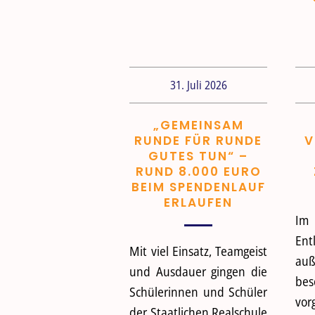
31. Juli 2026
„GEMEINSAM
RUNDE FÜR RUNDE
V
GUTES TUN“ –
RUND 8.000 EURO
BEIM SPENDENLAUF
ERLAUFEN
I
En
Mit viel Einsatz, Teamgeist
au
und Ausdauer gingen die
be
Schülerinnen und Schüler
vo
der Staatlichen Realschule