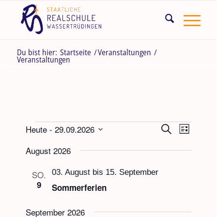
Du bist hier:
Startseite
/
Veranstaltungen
/
Veranstaltungen
Veranstaltungen
Veranstaltun
Veranst
Heute
 - 
29.09.2026
Suche
Liste
Suche
Ansicht
Datum
und
Navigat
August 2026
Ansichten,
wählen.
Navigation
03. August
bis
15. September
SO.
9
Sommerferien
September 2026